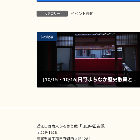
イベント告知
カテゴリー
前の記事
[10/15・10/16]日野まちなか歴史散策と秋の桟敷窓アート
2016年10月12日
近江日野商人ふるさと館「旧山中正吉邸」
〒529-1628
滋賀県蒲生郡日野町西大路1264