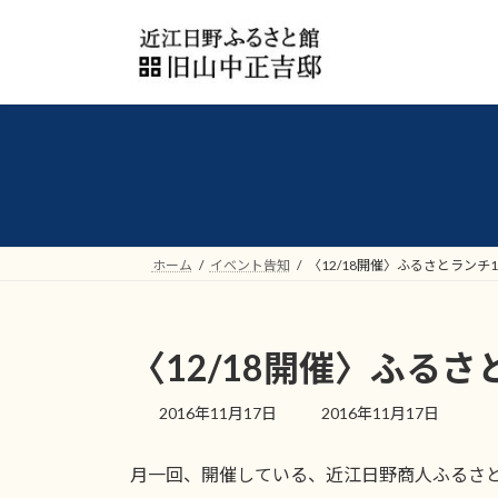
コ
ナ
ン
ビ
テ
ゲ
ン
ー
ツ
シ
へ
ョ
ス
ン
キ
に
ッ
移
プ
動
ホーム
イベント告知
〈12/18開催〉ふるさとランチ1
〈12/18開催〉ふるさ
最
2016年11月17日
2016年11月17日
終
更
月一回、開催している、近江日野商人ふるさ
新