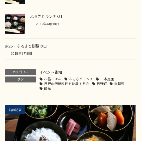
ふるさとランチ6月
2019年6月18日
8/25・ふるさと御膳の日
2018年8月8日
イベント告知
カテゴリー
お昼ごはん
ふるさとランチ
日本庭園
タグ
日野の伝統料理を継承する会
日野町
滋賀県
観光
前の記事