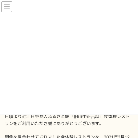
コ
ナ
ン
ビ
テ
ゲ
ン
ー
ツ
シ
へ
ョ
お知らせ
ス
ン
キ
に
ッ
移
プ
動
ホーム
お知らせ
食体験レストランの再開について
食体験レストランの再開につい
て
最
2021年3月5日
2021年3月5日
終
更
日頃より近江日野商人ふるさと館「旧山中正吉邸」食体験レスト
新
ランをご利用いただき誠にありがとうございます。
日
時
:
開催を見合わせておりました食体験レストランを、2021年3月12