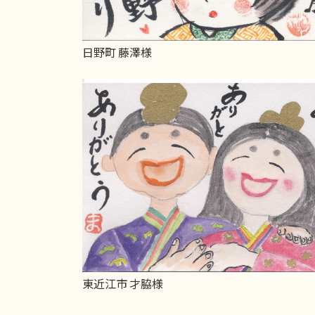
日野町 藤澤様
東近江市 才脇様