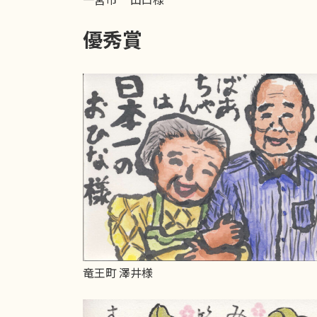
優秀賞
竜王町 澤井様