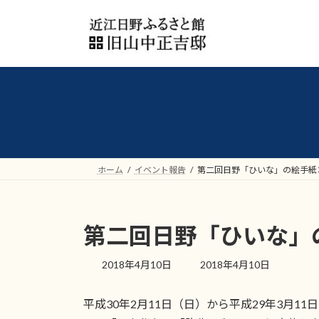
コ
ナ
ン
ビ
テ
ゲ
ン
ー
ツ
シ
へ
ョ
ス
ン
キ
に
ッ
移
プ
動
ホーム
イベント報告
第二回日野「ひいな」の絵手紙
第二回日野「ひいな」
最
2018年4月10日
2018年4月10日
終
更
平成30年2月11日（日）から平成29年3月
新